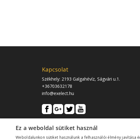
Kapcsolat
Székhely: 2193 Galgahévíz, Ságvári u.1.
+36703632178
info@exelect.hu
Ez a weboldal sütiket használ
Weboldalunkon sütiket használunk a felhasználói élmény javítása 