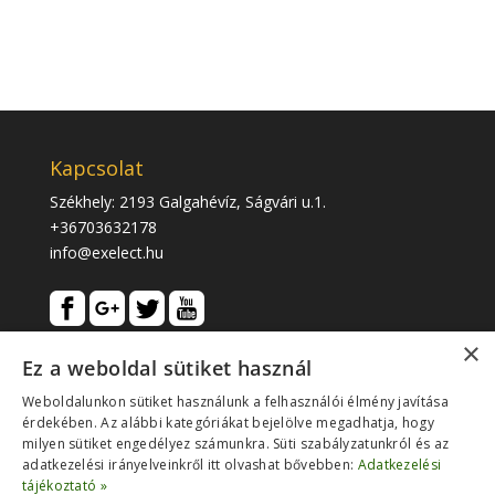
Kapcsolat
Székhely: 2193 Galgahévíz, Ságvári u.1.
+36703632178
info@exelect.hu
×
Ez a weboldal sütiket használ
Weboldalunkon sütiket használunk a felhasználói élmény javítása
érdekében. Az alábbi kategóriákat bejelölve megadhatja, hogy
milyen sütiket engedélyez számunkra. Süti szabályzatunkról és az
adatkezelési irányelveinkről itt olvashat bővebben:
Adatkezelési
tájékoztató »