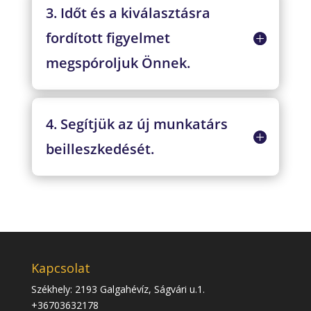
3. Időt és a kiválasztásra
fordított figyelmet
megspóroljuk Önnek.
4. Segítjük az új munkatárs
beilleszkedését.
Kapcsolat
Székhely: 2193 Galgahévíz, Ságvári u.1.
+36703632178