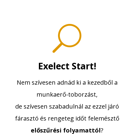
U
Exelect Start!
Nem szívesen adnád ki a kezedből a
munkaerő-toborzást,
de szívesen szabadulnál az ezzel járó
fárasztó és rengeteg időt felemésztő
előszűrési folyamattól
?