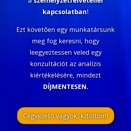
a
személyzetfelvétellel
kapcsolatban
!
Ezt követően egy munkatársunk
meg fog keresni, hogy
leegyeztessen veled egy
konzultációt az analízis
kiértékelésére, mindezt
DÍJMENTESEN.
Cégvezető vagyok, kitöltöm!