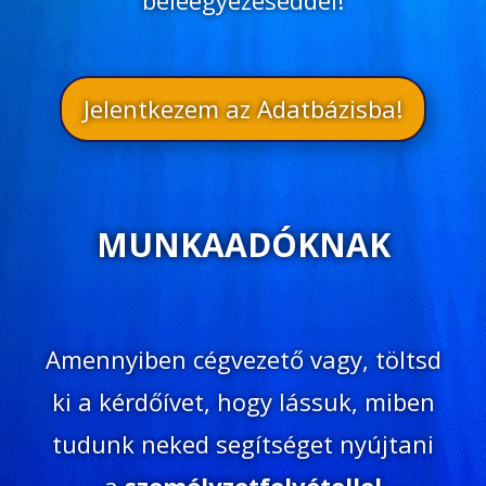
beleegyezéseddel!
Jelentkezem az Adatbázisba!
MUNKAADÓKNAK
Amennyiben cégvezető vagy, töltsd
ki a kérdőívet, hogy lássuk, miben
tudunk neked segítséget nyújtani